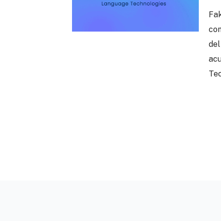
Fak
com
del
acu
Tec