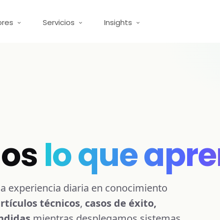
ores
Servicios
Insights
mos
lo que apr
a experiencia diaria en conocimiento
rtículos técnicos
,
casos de éxito,
ndidas
mientras desplegamos sistemas